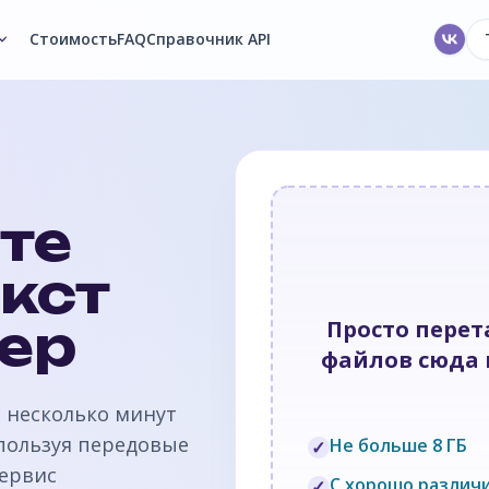
Стоимость
FAQ
Справочник API
те
кст
зер
Просто пере
файлов сюда и
а несколько минут
спользуя передовые
Не больше 8 ГБ
✓
Сервис
С хорошо различ
✓