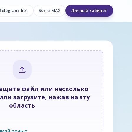
Telegram-бот
Бот в MAX
Личный кабинет
тащите файл или несколько
ли загрузите, нажав на эту
область
имой речью