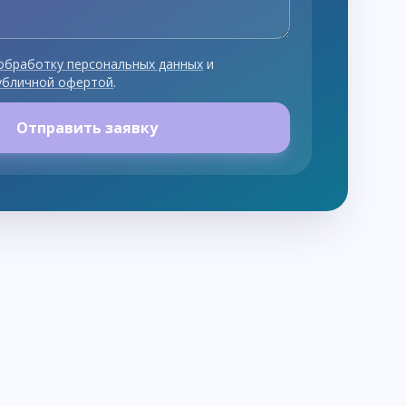
обработку персональных данных
и
убличной офертой
.
Отправить заявку