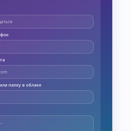
ефон
чта
или папку в облаке