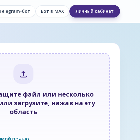
Telegram-бот
Бот в MAX
Личный кабинет
тащите файл или несколько
ли загрузите, нажав на эту
область
имой речью