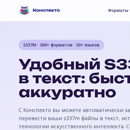
Форматы
S337M · 300+ форматов · 50+ языков
Удобный S
в текст: быс
аккуратно
С Конспекто вы можете автоматически з
перевести ваши s337m файлы в текст, ис
технологии искусственного интеллекта. 