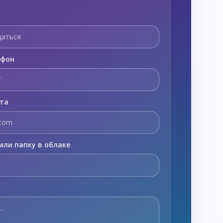
ефон
чта
или папку в облаке