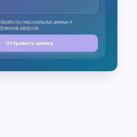
обработку персональных данных
и
убличной офертой
.
Отправить заявку