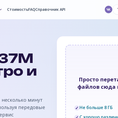
Стоимость
FAQ
Справочник API
337M
тро и
Просто пере
файлов сюда и
а несколько минут
пользуя передовые
Не больше 8 ГБ
✓
Сервис
С хорошо различ
✓