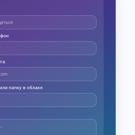
ефон
чта
или папку в облаке