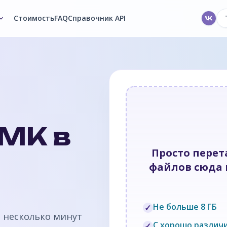
Стоимость
FAQ
Справочник API
SMK в
Просто пере
файлов сюда и
Не больше 8 ГБ
✓
а несколько минут
С хорошо различ
✓