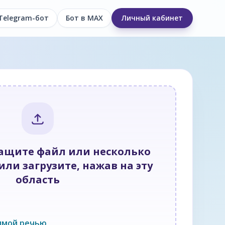
Telegram-бот
Бот в MAX
Личный кабинет
тащите файл или несколько
ли загрузите, нажав на эту
область
имой речью