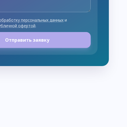
обработку персональных данных
и
убличной офертой
.
Отправить заявку